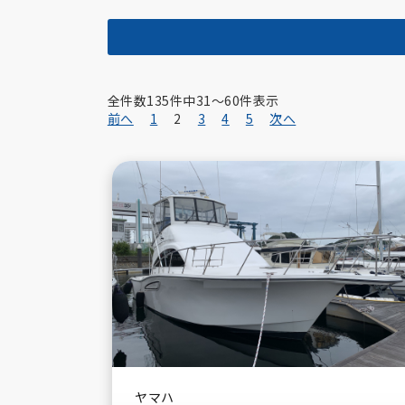
全件数
135
メーカーから探す
件中
31〜60
件表示
前へ
1
2
3
4
5
次へ
Viking
Toyota Marine
ヤマハ