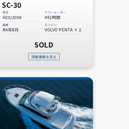
SC-30
年式
アワーメーター
H20/2008
491時間
船検
エンジン
R4年8月
VOLVO PENTA × 2
30ft～40ft未満
SOLD
50ft～60ft未満
詳細情報を見る