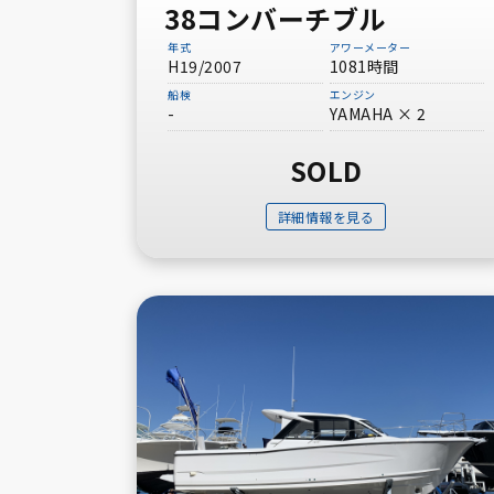
38コンバーチブル
Yanmar
年式
アワーメーター
H19/2007
1081時間
タイプから探す
船検
エンジン
-
YAMAHA × 2
フィッシングボート
SOLD
詳細情報を見る