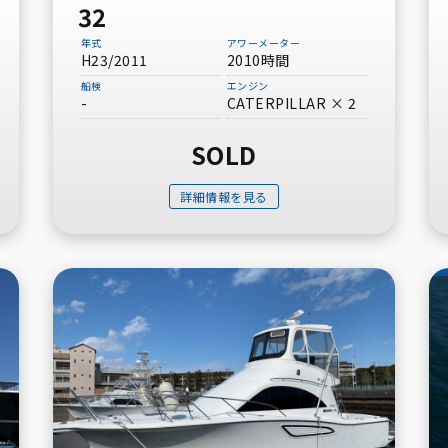
32
その他メーカー
年式
アワーメーター
H23/2011
2010時間
フィートから探す
船検
エンジン
-
CATERPILLAR × 2
サロンクルーザー
30ft未満
（多目的ボートを含む）
SOLD
40ft～50ft未満
詳細情報を見る
60ft以上