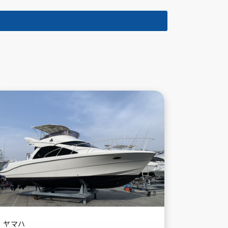
Boston Whaler
Suzuki
ヤマハ