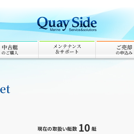
メンテナンス
中古艇
ご売却
＆サポート
のご購入
の申込み
et
10
現在の取扱い艇数
艇