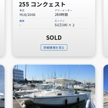
255 コンクェスト
その他メーカー
年式
アワーメーター
H18/2006
280時間
フィートから探す
船検
エンジン
-
SUZUKI × 2
サロンクルーザー
30ft未満
（多目的ボートを含む）
SOLD
40ft～50ft未満
詳細情報を見る
60ft以上