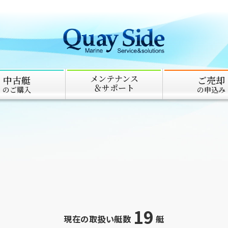
メンテナンス
中古艇
ご売却
＆サポート
のご購入
の申込み
19
現在の取扱い艇数
艇