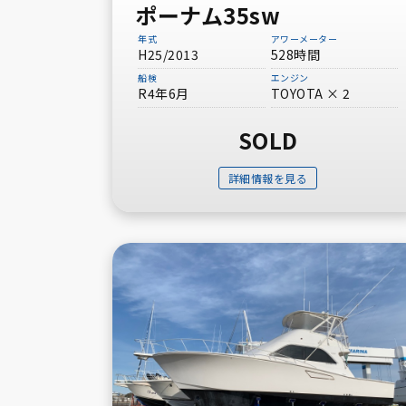
ポーナム35sw
Yanmar
年式
アワーメーター
H25/2013
528時間
タイプから探す
船検
エンジン
R4年6月
TOYOTA × 2
フィッシングボート
SOLD
詳細情報を見る