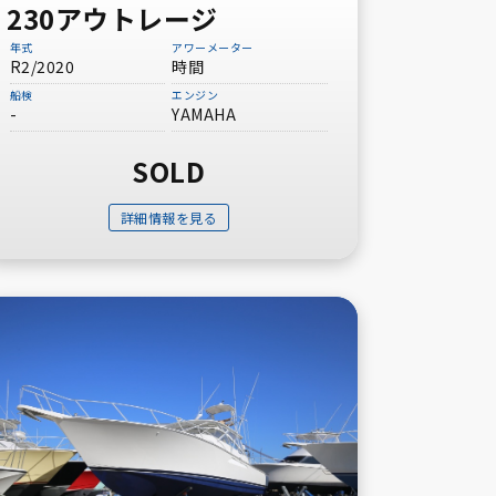
230アウトレージ
年式
アワーメーター
R2/2020
時間
船検
エンジン
-
YAMAHA
30ft～40ft未満
SOLD
50ft～60ft未満
詳細情報を見る