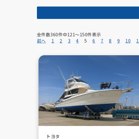
全件数
360
メーカーから探す
件中
121〜150
件表示
前へ
1
2
3
4
5
6
7
8
9
10
1
Viking
Toyota Marine
トヨタ