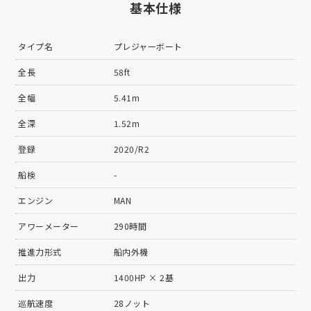
基本仕様
タイプ名
プレジャーボート
全長
58ft
全幅
5.41m
全深
1.52m
登録
2020/R2
船検
-
エンジン
MAN
アワーメーター
290時間
推進力形式
船内外機
出力
1400HP × 2基
巡航速度
28ノット