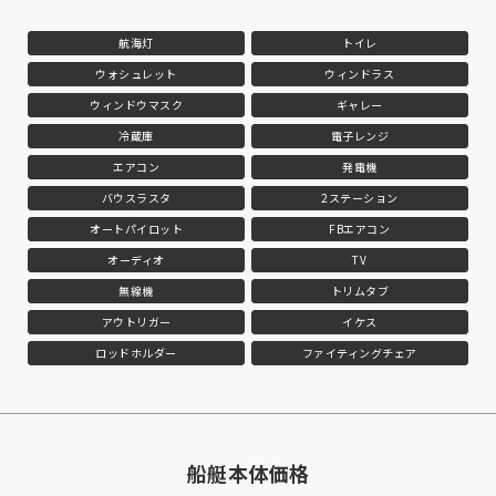
航海灯
トイレ
ウォシュレット
ウィンドラス
ウィンドウマスク
ギャレー
冷蔵庫
電子レンジ
エアコン
発電機
バウスラスタ
2ステーション
オートパイロット
FBエアコン
オーディオ
TV
無線機
トリムタブ
アウトリガー
イケス
ロッドホルダー
ファイティングチェア
船艇本体価格