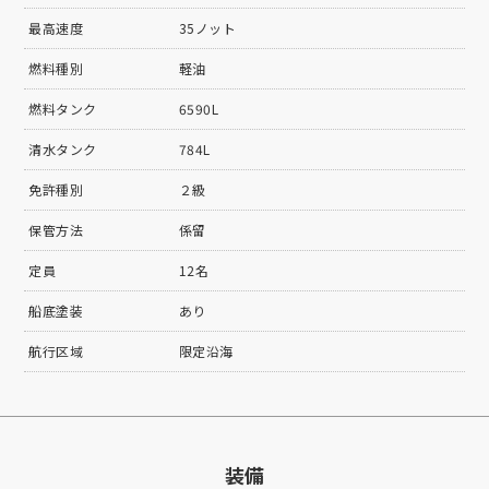
最高速度
35ノット
燃料種別
軽油
燃料タンク
6590L
清水タンク
784L
免許種別
２級
保管方法
係留
定員
12名
船底塗装
あり
航行区域
限定沿海
装備