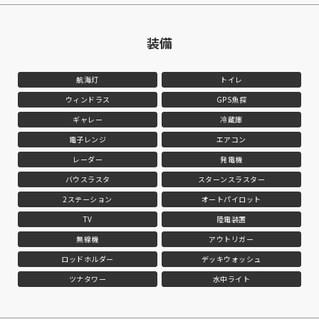
装備
航海灯
トイレ
ウィンドラス
GPS魚探
ギャレー
冷蔵庫
電子レンジ
エアコン
レーダー
発電機
バウスラスタ
スターンスラスター
2ステーション
オートパイロット
TV
陸電装置
無線機
アウトリガー
ロッドホルダー
デッキウォッシュ
ツナタワー
水中ライト