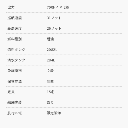
出力
700HP × 2基
巡航速度
31ノット
最高速度
26ノット
燃料種別
軽油
燃料タンク
2082L
清水タンク
284L
免許種別
２級
保管方法
陸置
定員
15名
船底塗装
あり
航行区域
限定沿海