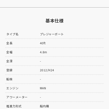
基本仕様
タイプ名
プレジャーボート
全長
40ft
全幅
4.8m
全深
-
登録
2012/H24
船検
-
エンジン
MAN
アワーメーター
-
推進力形式
船内機