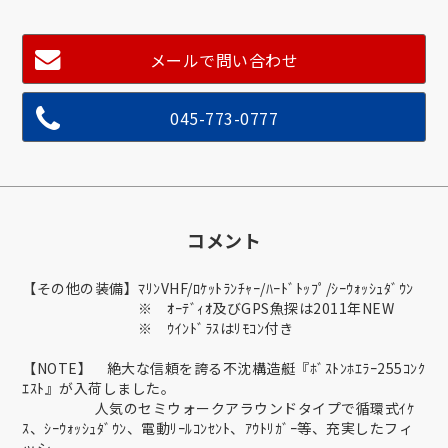
メールで問い合わせ
045-773-0777
コメント
【その他の装備】ﾏﾘﾝVHF/ﾛｹｯﾄﾗﾝﾁｬｰ/ﾊｰﾄﾞﾄｯﾌﾟ/ｼｰｳｫｯｼｭﾀﾞｳﾝ
※ ｵｰﾃﾞｨｵ及びGPS魚探は2011年NEW
※ ｳｲﾝﾄﾞﾗｽはﾘﾓｺﾝ付き
【NOTE】 絶大な信頼を誇る不沈構造艇『ﾎﾞｽﾄﾝﾎｴﾗｰ255ｺﾝｸ
ｴｽﾄ』が入荷しました。
人気のセミウォークアラウンドタイプで循環式ｲｹ
ｽ、ｼｰｳｫｯｼｭﾀﾞｳﾝ、電動ﾘｰﾙｺﾝｾﾝﾄ、ｱｳﾄﾘｶﾞｰ等、充実したフィ
ッシ