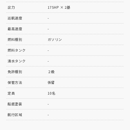
出力
175HP × 2基
巡航速度
-
最高速度
-
燃料種別
ガソリン
燃料タンク
-
清水タンク
-
免許種別
２級
保管方法
係留
定員
10名
船底塗装
-
航行区域
-