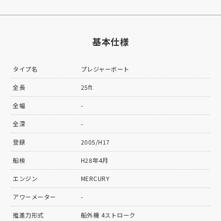
基本仕様
タイプ名
プレジャーボート
全長
25ft
全幅
-
全深
-
登録
2005/H17
船検
H28年4月
エンジン
MERCURY
アワーメーター
-
推進力形式
船外機 4ストローク