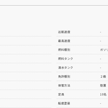
巡航速度
-
最高速度
-
燃料種別
ガソ
燃料タンク
-
清水タンク
-
免許種別
２級
保管方法
陸置
定員
10名
船底塗装
-