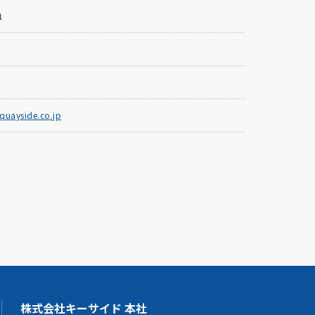
1
quayside.co.jp
株式会社キーサイド 本社
MAP