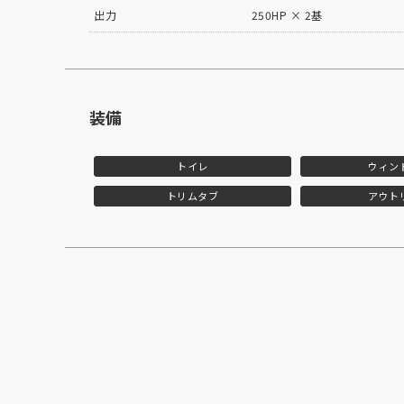
出力
250HP × 2基
装備
トイレ
ウィン
トリムタブ
アウト