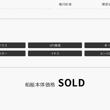
航行区域
限定
ドラス
GPS魚探
オー
リガー
イケス
エンク
SOLD
船艇本体価格