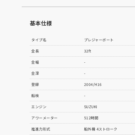
基本仕様
タイプ名
プレジャーボート
全長
32ft
全幅
-
全深
-
登録
2004/H16
船検
-
エンジン
SUZUKI
アワーメーター
512時間
推進力形式
船外機 4ストローク