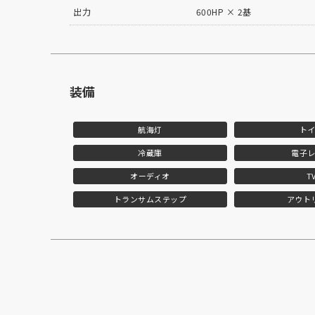
出力
600HP × 2基
装備
航海灯
ト
冷蔵庫
電子
オーディオ
T
トランサムステップ
アウト