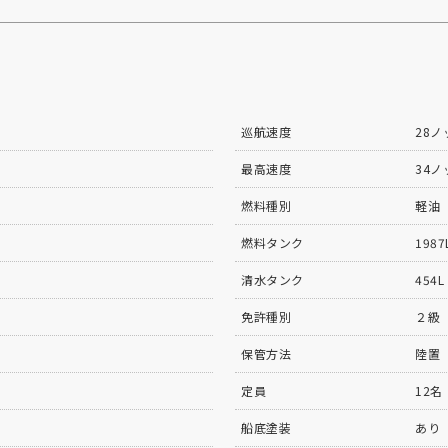
巡航速度
28ノ
最高速度
34ノ
燃料種別
軽油
燃料タンク
1987
清水タンク
454L
免許種別
２級
保管方法
陸置
定員
12名
船底塗装
あり