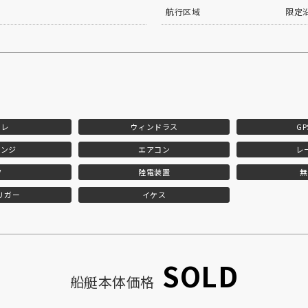
航行区域
限定
イレ
ウィンドラス
G
レンジ
エアコン
レ
V
陸電装置
無
リガー
イケス
SOLD
船艇本体価格