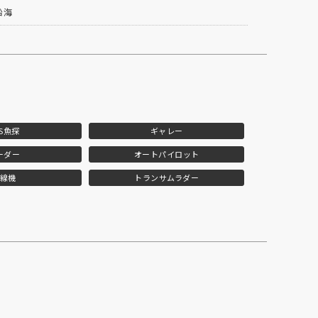
沿海
PS魚探
ギャレー
ーダー
オートパイロット
線機
トランサムラダー