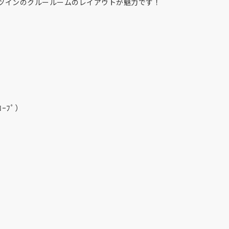
ツインのクルールームのレイアウトが魅力です！
モデル) ■
ﾛｰﾌﾟ）