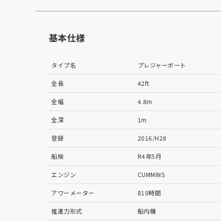
基本仕様
タイプ名
プレジャーボート
全長
42ft
全幅
4.8m
全深
1m
登録
2016/H28
船検
R4年5月
エンジン
CUMMINS
アワーメーター
810時間
推進力形式
船内機