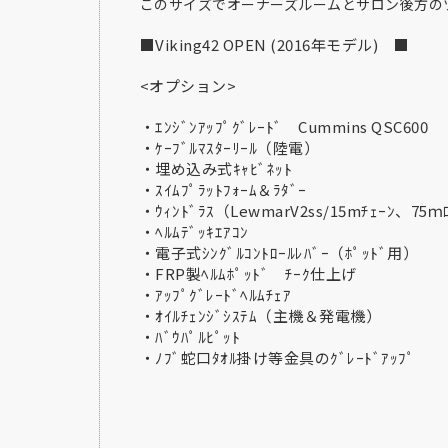
このサイズでオーナーズルームとサロン後方の
■Viking42 OPEN (2016年
<オプション>
・ｴﾝｼﾞﾝｱｯﾌﾟｸﾞﾚｰﾄﾞ Cummins QSC600
・ｹｰﾌﾞﾙﾏｽﾀｰﾘｰﾙ（陸電）
・埋め込み式ｷｬﾋﾞﾈｯﾄ
・ｽｲﾑﾌﾟﾗｯﾄﾌｫｰﾑ＆ﾗﾀﾞｰ
・ｳｨﾝﾄﾞﾗｽ（LewmarV2ss/15mﾁｪｰﾝ、75ｍ
・ﾍﾙﾑﾃﾞｯｷｴｱｺﾝ
・電子式ｼﾝｸﾞﾙｺﾝﾄﾛｰﾙﾚﾊﾞｰ（ﾎﾟｯﾄﾞ用）
・FRP製ﾍﾙﾑﾎﾟｯﾄﾞ ﾁｰｸ仕上げ
・ｱｯﾌﾟｸﾞﾚｰﾄﾞﾍﾙﾑﾁｪｱ
・ｵｲﾙﾁｪﾝｼﾞｼｽﾃﾑ（主機＆発電機）
・ﾊﾞｳﾊﾟﾙﾋﾟｯﾄ
・ﾉﾌﾞ蛇口ﾀｵﾙ掛け等金具のｸﾞﾚｰﾄﾞｱｯﾌﾟ