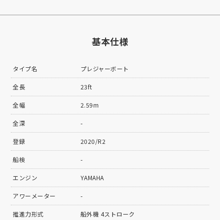
基本仕様
タイプ名
プレジャーボート
全長
23ft
全幅
2.59m
全深
-
登録
2020/R2
船検
-
エンジン
YAMAHA
アワーメーター
-
推進力形式
船外機 4ストローク