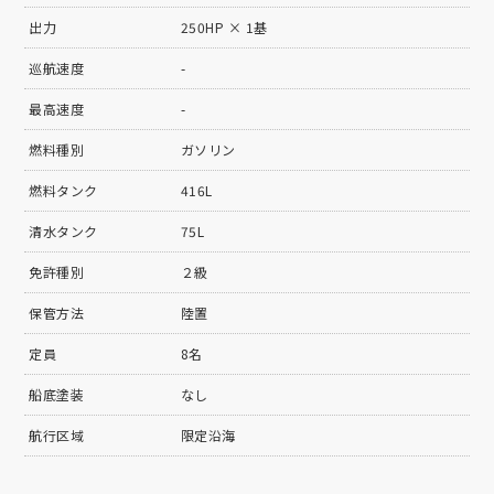
出力
250HP × 1基
巡航速度
-
最高速度
-
燃料種別
ガソリン
燃料タンク
416L
清水タンク
75L
免許種別
２級
保管方法
陸置
定員
8名
船底塗装
なし
航行区域
限定沿海