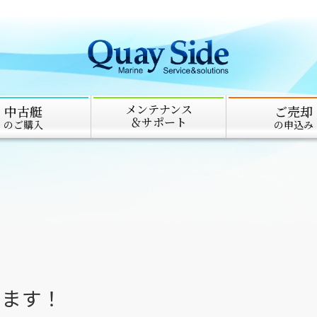
メンテナンス
中古艇
ご売却
＆サポート
のご購入
の申込み
います！