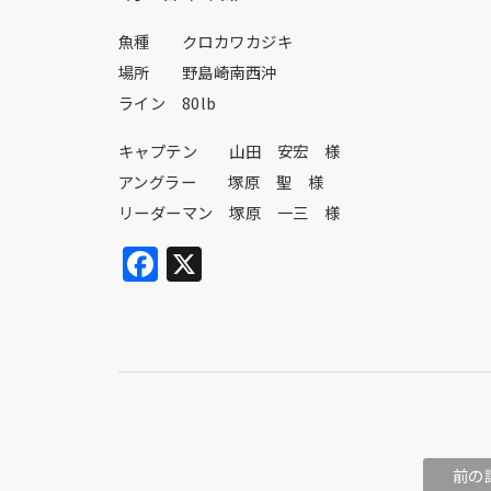
魚種 クロカワカジキ
場所 野島崎南西沖
ライン 80lb
キャプテン 山田 安宏 様
アングラー 塚原 聖 様
リーダーマン 塚原 一三 様
Facebook
X
前の