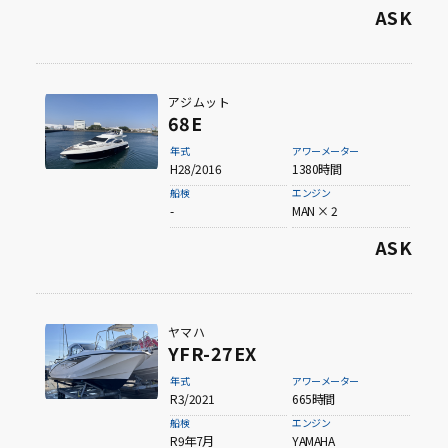
ASK
アジムット
68E
年式
アワーメーター
H28/2016
1380時間
船検
エンジン
-
MAN × 2
ASK
ヤマハ
YFR-27EX
年式
アワーメーター
R3/2021
665時間
船検
エンジン
R9年7月
YAMAHA