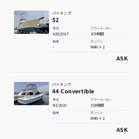
メーカーから探す
バイキング
52
年式
アワーメーター
H29/2017
470時間
Viking
CABO
船検
エンジン
-
MAN × 2
ASK
Boston Whaler
Toyota Marine
バイキング
44 Convertible
年式
アワーメーター
Yamaha
Suzuki
R2/2020
550時間
船検
エンジン
-
MAN × 2
ASK
Yanmar
その他メーカー