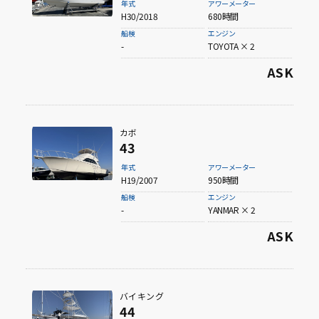
年式
アワーメーター
H30/2018
680時間
船検
エンジン
-
TOYOTA × 2
ASK
カボ
43
年式
アワーメーター
H19/2007
950時間
船検
エンジン
-
YANMAR × 2
ASK
バイキング
44