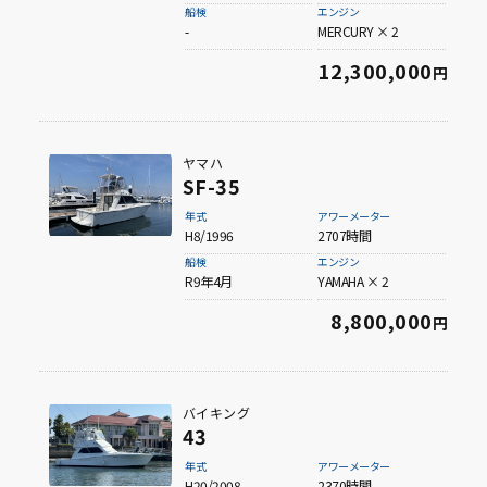
船検
エンジン
-
MERCURY × 2
12,300,000
円
ヤマハ
SF-35
年式
アワーメーター
H8/1996
2707時間
船検
エンジン
R9年4月
YAMAHA × 2
8,800,000
円
バイキング
43
年式
アワーメーター
H20/2008
2370時間