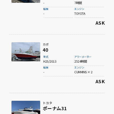
-
7時間
船検
エンジン
-
TOYOTA
ASK
カボ
40
年式
アワーメーター
H25/2013
2524時間
船検
エンジン
-
CUMMINS × 2
ASK
トヨタ
ポーナム31