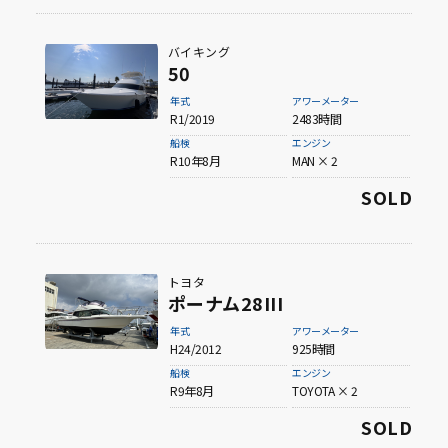
バイキング
50
年式
アワーメーター
R1/2019
2483時間
船検
エンジン
R10年8月
MAN × 2
SOLD
トヨタ
ポーナム28III
年式
アワーメーター
H24/2012
925時間
船検
エンジン
R9年8月
TOYOTA × 2
SOLD