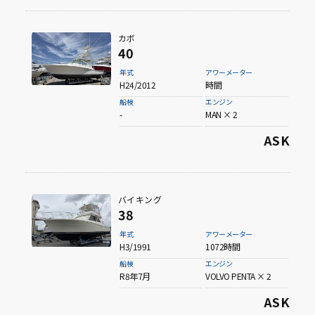
タイプから探す
カボ
40
フィッシングボート
年式
アワーメーター
H24/2012
時間
船検
エンジン
サロンクルーザー
（多目的ボートを含む）
-
MAN × 2
ASK
フィートから探す
30ft未満
バイキング
38
30ft～40ft未満
年式
アワーメーター
H3/1991
1072時間
船検
エンジン
40ft～50ft未満
R8年7月
VOLVO PENTA × 2
ASK
50ft～60ft未満