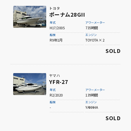
トヨタ
ポーナム28GII
年式
アワーメーター
H17/2005
735時間
船検
エンジン
R9年1月
TOYOTA × 2
SOLD
ヤマハ
YFR-27
年式
アワーメーター
R2/2020
139時間
船検
エンジン
-
YAMAHA
SOLD