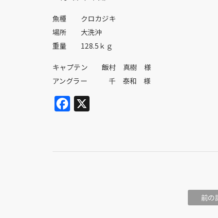
魚種 クロカジキ
場所 大洗沖
重量 128.5ｋｇ
キャプテン 飯村 真樹 様
アングラー 千 泰和 様
Facebook
X
前の