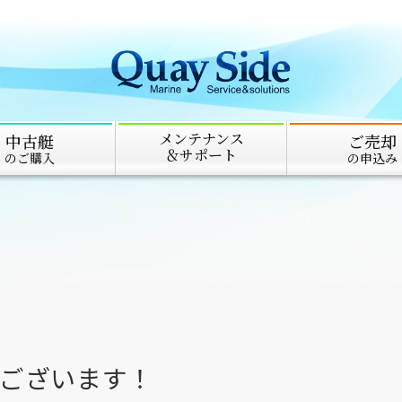
メンテナンス
中古艇
ご売却
＆サポート
のご購入
の申込み
うございます！