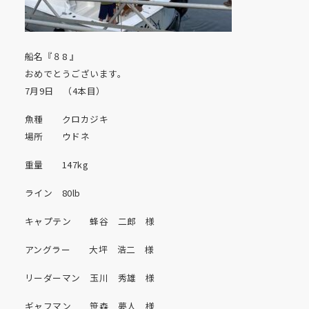
船名『８8 』
おめでとうございます。
7月9日 （4本目）
魚種 クロカジキ
場所 ウドネ
重量 147kg
ライン 80lb
キャプテン 蜂谷 二郎 様
アングラー 大坪 浩二 様
リーダーマン 玉川 秀雄 様
ギャフマン 笹森 夢人 様