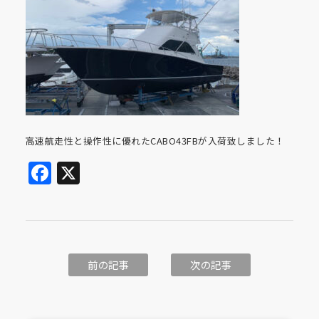
高速航走性と操作性に優れたCABO43FBが入荷致しました！
Facebook
X
前の記事
次の記事