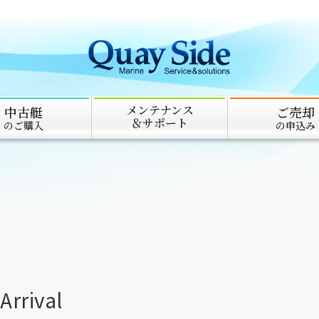
メンテナンス
中古艇
ご売却
＆サポート
のご購入
の申込み
rival