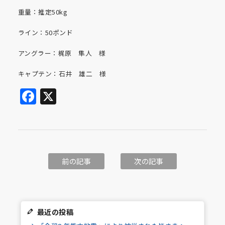
重量：推定50kg
ライン：50ポンド
アングラー：梶原 隼人 様
キャプテン：石井 雄二 様
Facebook
X
前の記事
次の記事
最近の投稿