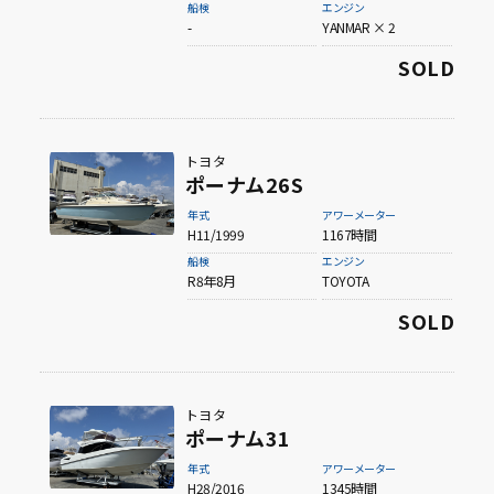
船検
エンジン
-
YANMAR × 2
60ft以上
SOLD
トヨタ
ポーナム26S
年式
アワーメーター
H11/1999
1167時間
船検
エンジン
R8年8月
TOYOTA
SOLD
トヨタ
ポーナム31
年式
アワーメーター
H28/2016
1345時間