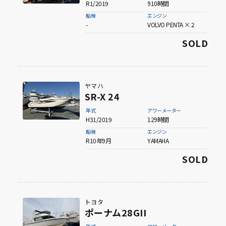
R1/2019
910時間
船検
エンジン
-
VOLVO PENTA × 2
SOLD
ヤマハ
SR-X 24
年式
アワーメーター
H31/2019
129時間
船検
エンジン
R10年9月
YAMAHA
SOLD
トヨタ
ポーナム28GII