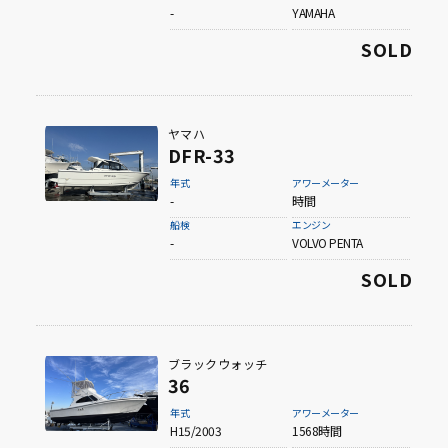
-
YAMAHA
SOLD
タイプから探す
フィッシングボート
ヤマハ
DFR-33
サロンクルーザー
（多目的ボートを含む）
年式
アワーメーター
-
時間
フィートから探す
船検
エンジン
-
VOLVO PENTA
30ft未満
SOLD
30ft～40ft未満
ブラックウォッチ
36
40ft～50ft未満
年式
アワーメーター
H15/2003
1568時間
50ft～60ft未満