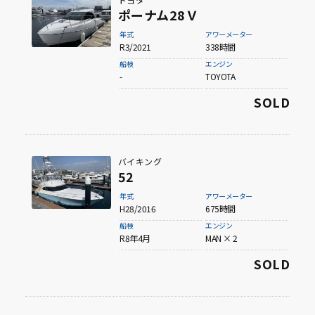
ポーナム28Ｖ
年式
アワーメーター
R3/2021
338時間
船検
エンジン
-
TOYOTA
SOLD
バイキング
52
年式
アワーメーター
H28/2016
675時間
船検
エンジン
R8年4月
MAN × 2
SOLD