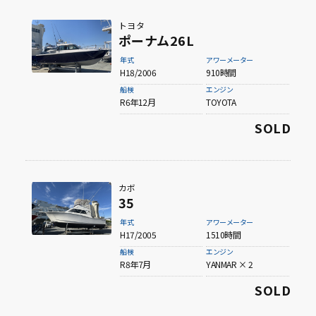
トヨタ
ポーナム26L
年式
アワーメーター
H18/2006
910時間
船検
エンジン
R6年12月
TOYOTA
SOLD
カボ
35
年式
アワーメーター
H17/2005
1510時間
船検
エンジン
R8年7月
YANMAR × 2
SOLD