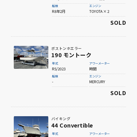
船検
エンジン
R8年2月
TOYOTA × 2
SOLD
ボストンホエラー
190 モントーク
年式
アワーメーター
R5/2023
時間
船検
エンジン
-
MERCURY
SOLD
バイキング
44 Convertible
年式
アワーメーター