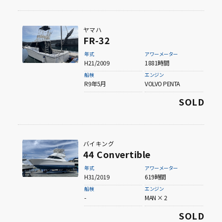
ヤマハ
FR-32
年式
アワーメーター
H21/2009
1881時間
船検
エンジン
R9年5月
VOLVO PENTA
SOLD
バイキング
44 Convertible
年式
アワーメーター
H31/2019
619時間
船検
エンジン
-
MAN × 2
SOLD