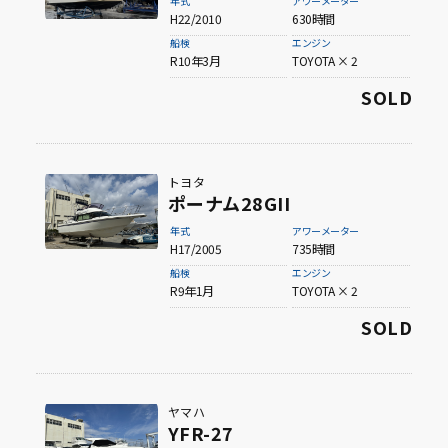
年式
アワーメーター
H22/2010
630時間
船検
エンジン
R10年3月
TOYOTA × 2
SOLD
トヨタ
ポーナム28GII
年式
アワーメーター
H17/2005
735時間
船検
エンジン
R9年1月
TOYOTA × 2
SOLD
ヤマハ
YFR-27