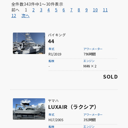
全件数
メーカーから探す
343
件中
1〜30
件表示
前へ
1
2
3
4
5
6
7
8
9
10
11
12
次へ
バイキング
Viking
CABO
44
年式
アワーメーター
R1/2019
796時間
船検
エンジン
Boston Whaler
Toyota Marine
-
MAN × 2
SOLD
Yamaha
Suzuki
ヤマハ
LUXAIR（ラクシア）
年式
アワーメーター
H17/2005
392時間
Yanmar
その他メーカー
船検
エンジン