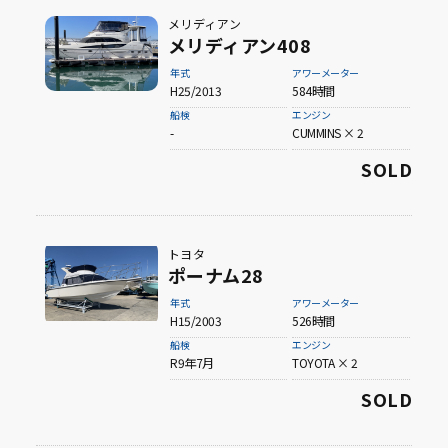
メリディアン
メリディアン408
年式
アワーメーター
H25/2013
584時間
船検
エンジン
-
CUMMINS × 2
SOLD
トヨタ
ポーナム28
年式
アワーメーター
H15/2003
526時間
船検
エンジン
R9年7月
TOYOTA × 2
SOLD