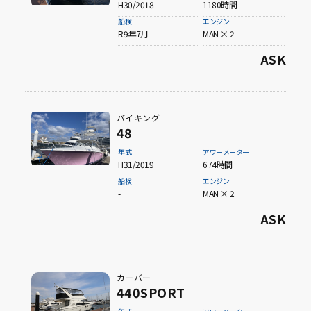
H30/2018
1180時間
船検
エンジン
R9年7月
MAN × 2
ASK
バイキング
48
年式
アワーメーター
H31/2019
674時間
船検
エンジン
-
MAN × 2
ASK
カーバー
440SPORT