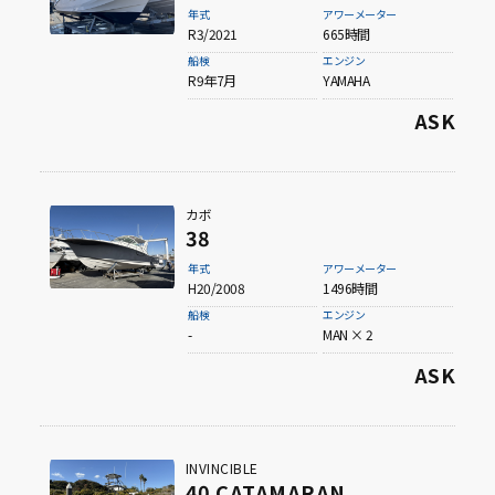
年式
アワーメーター
R3/2021
665時間
船検
エンジン
R9年7月
YAMAHA
ASK
カボ
38
年式
アワーメーター
H20/2008
1496時間
船検
エンジン
-
MAN × 2
ASK
INVINCIBLE
40 CATAMARAN