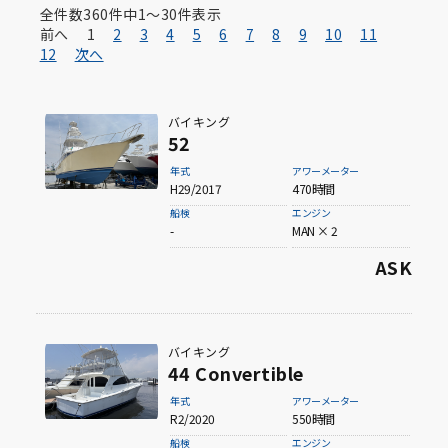
全件数
メーカーから探す
360
件中
1〜30
件表示
前へ
1
2
3
4
5
6
7
8
9
10
11
12
次へ
バイキング
Viking
CABO
52
年式
アワーメーター
H29/2017
470時間
船検
エンジン
Boston Whaler
Toyota Marine
-
MAN × 2
ASK
Yamaha
Suzuki
バイキング
44 Convertible
年式
アワーメーター
R2/2020
550時間
Yanmar
その他メーカー
船検
エンジン