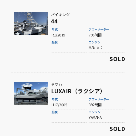
バイキング
44
年式
アワーメーター
R1/2019
796時間
船検
エンジン
-
MAN × 2
SOLD
ヤマハ
LUXAIR（ラクシア）
年式
アワーメーター
H17/2005
392時間
船検
エンジン
-
YAMAHA
SOLD