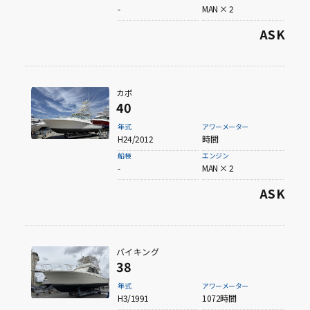
-
MAN × 2
ASK
タイプから探す
フィッシングボート
カボ
40
サロンクルーザー
（多目的ボートを含む）
年式
アワーメーター
H24/2012
時間
フィートから探す
船検
エンジン
-
MAN × 2
30ft未満
ASK
30ft～40ft未満
バイキング
38
40ft～50ft未満
年式
アワーメーター
H3/1991
1072時間
50ft～60ft未満