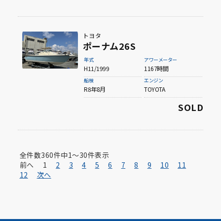
トヨタ
ポーナム26S
年式
アワーメーター
H11/1999
1167時間
船検
エンジン
R8年8月
TOYOTA
SOLD
全件数
360
件中
1〜30
件表示
前へ
1
2
3
4
5
6
7
8
9
10
11
12
次へ