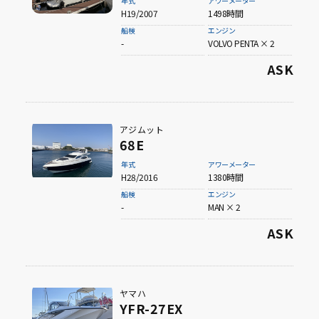
年式
アワーメーター
H19/2007
1498時間
船検
エンジン
-
VOLVO PENTA × 2
ASK
アジムット
68E
年式
アワーメーター
H28/2016
1380時間
船検
エンジン
-
MAN × 2
ASK
ヤマハ
YFR-27EX