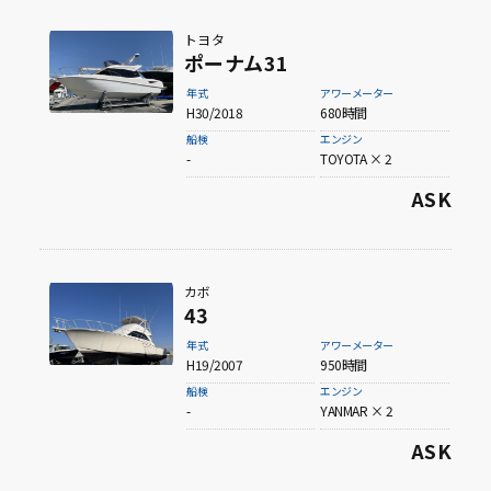
トヨタ
ポーナム31
年式
アワーメーター
H30/2018
680時間
船検
エンジン
-
TOYOTA × 2
ASK
カボ
43
年式
アワーメーター
H19/2007
950時間
船検
エンジン
-
YANMAR × 2
ASK