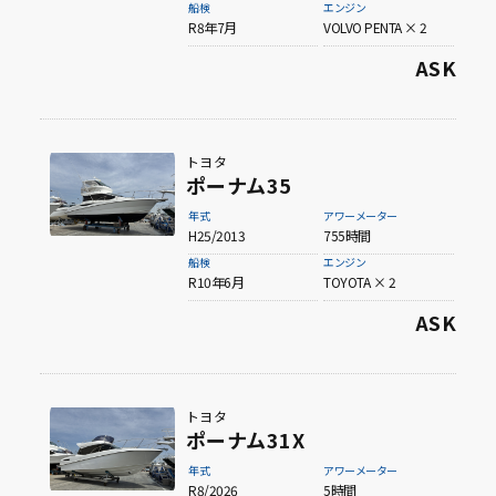
船検
エンジン
R8年7月
VOLVO PENTA × 2
60ft以上
ASK
トヨタ
ポーナム35
年式
アワーメーター
H25/2013
755時間
船検
エンジン
R10年6月
TOYOTA × 2
ASK
トヨタ
ポーナム31X
年式
アワーメーター
R8/2026
5時間