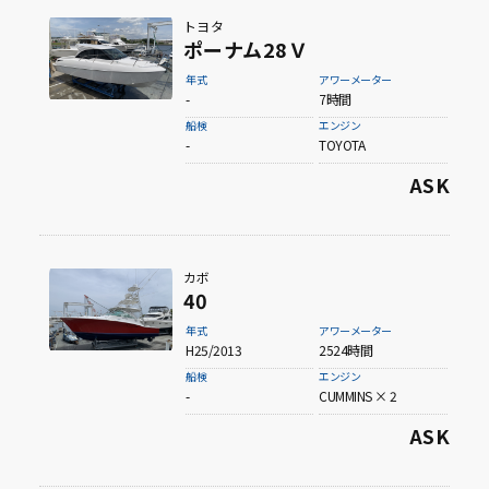
トヨタ
ポーナム28Ｖ
年式
アワーメーター
-
7時間
船検
エンジン
-
TOYOTA
ASK
カボ
40
年式
アワーメーター
H25/2013
2524時間
船検
エンジン
-
CUMMINS × 2
ASK