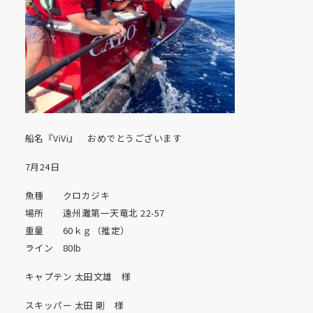
船名『ViVi』 おめでとうございます
7月24日
魚種 クロカジキ
場所 遠州灘第一天竜北 22-57
重量 60ｋｇ（推定）
ライン 80lb
キャプテン 太田文雄 様
スキッパー 太田 剛 様