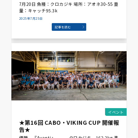
7月20日 魚種：クロカジキ 場所：アオネ30-55 重
量：キャッチ95.3k
2025年7月25日
記事を読む
イベント
★第16回 CABO・VIKING CUP 開催報
告★
優勝 『Avanti』 クロカジキ 162.2kg 準