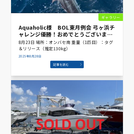
ギャラリー
Aquaholic様 BOL東月例会 弓ヶ浜チ
ャレンジ優勝！おめでとうございま
す！
8月23日 場所：オンバセ南 重量（1匹目）：タグ
＆リリース（推定130kg）
2025年8月28日
記事を読む