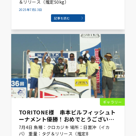
＆リリース（推定50kg）
2025年7月13日
記事を読む
ギャラリー
TORITONE様 串本ビルフィッシュト
ーナメント優勝！おめでとうございま
す！
7月4日 魚種：クロカジキ 場所：日置沖（イカ
バ） 重量：タグ＆リリース（推定8